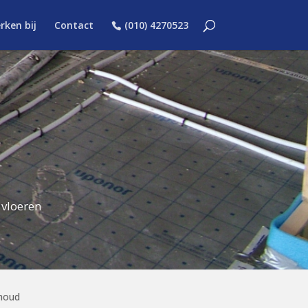
rken bij
Contact
(010) 4270523
 vloeren
houd