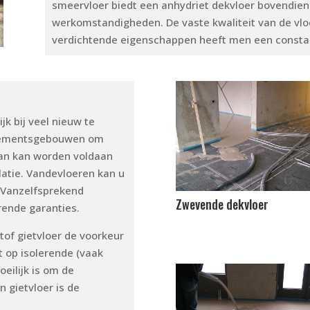
smeervloer biedt een anhydriet dekvloer bovendien 
werkomstandigheden. De vaste kwaliteit van de vloe
verdichtende eigenschappen heeft men een constan
jk bij veel nieuw te
rtementsgebouwen om
dan kan worden voldaan
latie. Vandevloeren kan u
 Vanzelfsprekend
Zwevende dekvloer
rende garanties.
tof gietvloer de voorkeur
t op isolerende (vaak
eilijk is om de
 gietvloer is de