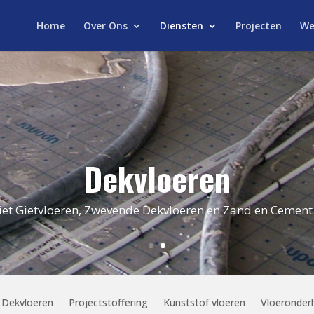
Home
Over Ons
Diensten
Projecten
We
Dekvloeren
et Gietvloeren, Zwevende Dekvloeren en Zand en Cement
Dekvloeren
Projectstoffering
Kunststof vloeren
Vloeronder